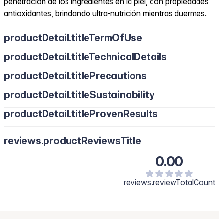
penetración de los ingredientes en la piel, con propiedades
antioxidantes, brindando ultra-nutrición mientras duermes.
productDetail.titleTermOfUse
productDetail.titleTechnicalDetails
productDetail.titlePrecautions
productDetail.titleSustainability
productDetail.titleProvenResults
reviews.productReviewsTitle
0.00
reviews.reviewTotalCount