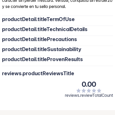
carácter sin perder frescura. Versátil, conquista sin esfuerzo
y se convierte en tu sello personal.
productDetail.titleTermOfUse
productDetail.titleTechnicalDetails
productDetail.titlePrecautions
productDetail.titleSustainability
productDetail.titleProvenResults
reviews.productReviewsTitle
0.00
reviews.reviewTotalCount