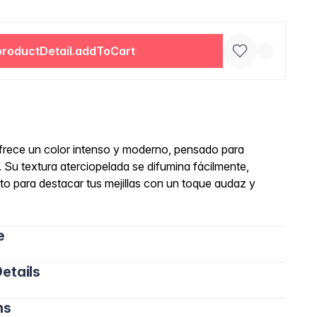
productDetail.addToCart
rece un color intenso y moderno, pensado para
 Su textura aterciopelada se difumina fácilmente,
to para destacar tus mejillas con un toque audaz y
e
etails
ns