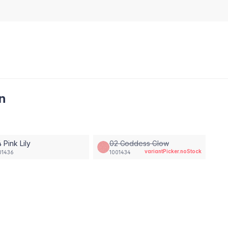
n
 Pink Lily
02 Goddess Glow
variantPicker.noStock
01436
1001434