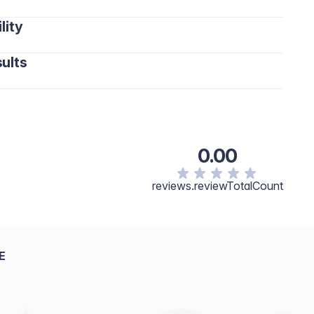
lity
ults
0.00
reviews.reviewTotalCount
E