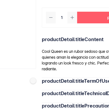
productDetail.titleContent
Cool Queen es un rubor sedoso que of
quienes aman la elegancia con actitud.
logrando un look fresco y chic. Perfec
radiante.
productDetail.titleTermOfUs
productDetail.titleTechnicalD
productDetail.titlePrecautio