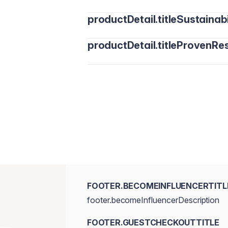
productDetail.titleSustainabi
productDetail.titleProvenRes
FOOTER.BECOMEINFLUENCERTITL
footer.becomeInfluencerDescription
FOOTER.GUESTCHECKOUTTITLE