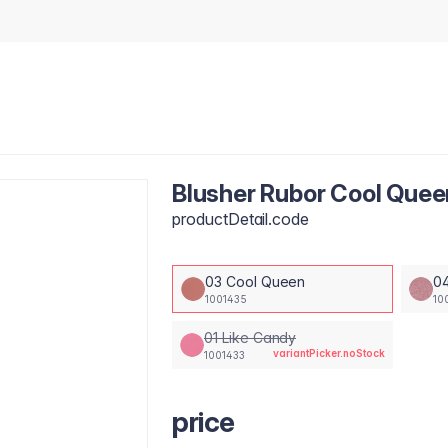
Blusher Rubor Cool Quee
productDetail.code
03 Cool Queen
04
1001435
10
01 Like Candy
variantPicker.noStock
1001433
price