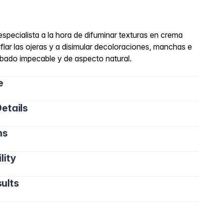
especialista a la hora de difuminar texturas en crema
uflar las ojeras y a disimular decoloraciones, manchas e
bado impecable y de aspecto natural.
e
etails
ns
lity
ults