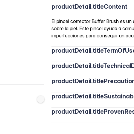
productDetail.titleContent
El pincel corrector Buffer Brush es un 
sobre la piel. Este pincel ayuda a cam
imperfecciones para conseguir un aca
productDetail.titleTermOfUs
productDetail.titleTechnicalD
productDetail.titlePrecautio
productDetail.titleSustainabi
productDetail.titleProvenRes