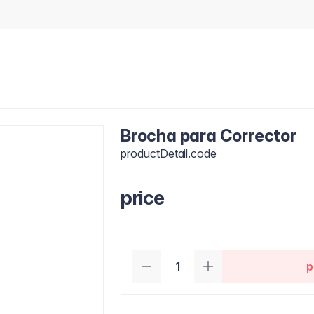
Brocha para Corrector
productDetail.code
price
p