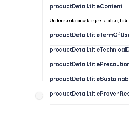
productDetail.titleContent
Un tónico iluminador que tonifica, hidra
productDetail.titleTermOfUs
productDetail.titleTechnicalD
Usar a diario, mañana y noche. Despu
tónico y aplicar suavemente sobre la pi
productDetail.titlePrecautio
productDetail.titleSustainabi
productDetail.titleProvenRes