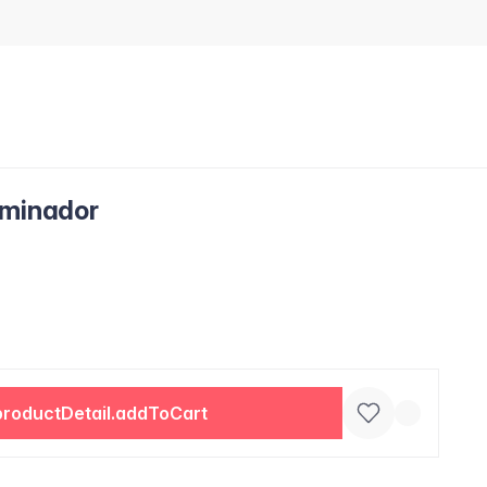
uminador
productDetail.addToCart