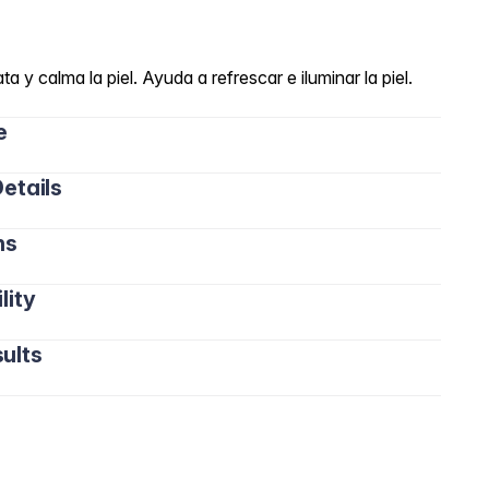
ta y calma la piel. Ayuda a refrescar e iluminar la piel.
e
etails
és de la limpieza, humedecer un disco de algodón con
el, evitando el contorno de ojos.
ns
lity
ults