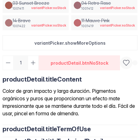
03 Sunset Breeze
04 Retro Rose
variantPicker.noStock
variantPicker.noStock
1001411
1001412
14 Brave
11 Mauve Pink
variantPicker.noStock
variantPicker.noStock
1001422
1001419
variantPicker.showMoreOptions
productDetail.btnNoStock
productDetail.titleContent
Color de gran impacto y larga duración. Pigmentos
orgánicos y puros que proporcionan un efecto mate
impresionante que se mantiene durante todo el día. Fácil de
usar, pincel en forma de almendra.
productDetail.titleTermOfUse