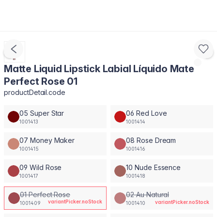
Matte Liquid Lipstick Labial Líquido Mate
Perfect Rose 01
productDetail.code
05 Super Star
06 Red Love
1001413
1001414
07 Money Maker
08 Rose Dream
1001415
1001416
09 Wild Rose
10 Nude Essence
1001417
1001418
01 Perfect Rose
02 Au Natural
variantPicker.noStock
variantPicker.noStock
1001409
1001410