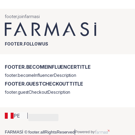
footer.joinfarmasi
FOOTER.FOLLOWUS
FOOTER.BECOMEINFLUENCERTITLE
footer.becomeInfluencerDescription
FOOTER.GUESTCHECKOUTTITLE
footer.guestCheckoutDescription
PE
FARMASİ © footer.allRightsReserved
Powered by