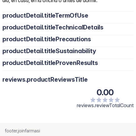
día, en casa, en la oficina o antes de dormir.
productDetail.titleTermOfUse
productDetail.titleTechnicalDetails
productDetail.titlePrecautions
productDetail.titleSustainability
productDetail.titleProvenResults
reviews.productReviewsTitle
0.00
reviews.reviewTotalCount
footer.joinfarmasi