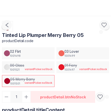
Tinted Lip Plumper Merry Berry 05
productDetail.code
02 Flirt
03 Lover
1001498
1001499
00 Glass
01 Fiery
variantPicker.noStock
variantPicker.noStock
1001521
1001497
05 Merry Berry
variantPicker.noStock
1001501
productDetail.btnNoStock
productDetail.titleContent