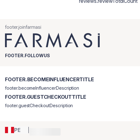
reviews.reviewTotalCount
footer.joinfarmasi
FOOTER.FOLLOWUS
FOOTER.BECOMEINFLUENCERTITLE
footer.becomeInfluencerDescription
FOOTER.GUESTCHECKOUTTITLE
footer.guestCheckoutDescription
PE