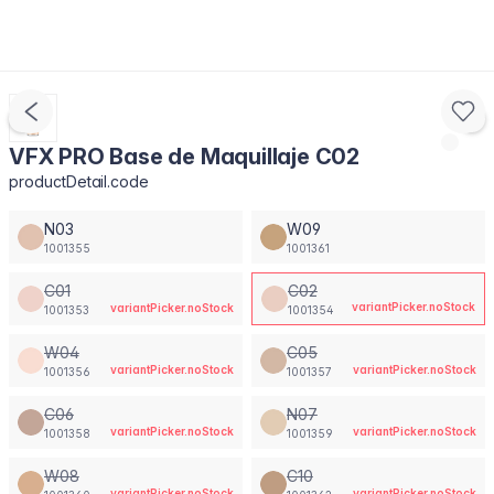
VFX PRO Base de Maquillaje C02
productDetail.code
N03
W09
1001355
1001361
C01
C02
variantPicker.noStock
variantPicker.noStock
1001353
1001354
W04
C05
variantPicker.noStock
variantPicker.noStock
1001356
1001357
C06
N07
variantPicker.noStock
variantPicker.noStock
1001358
1001359
W08
C10
variantPicker.noStock
variantPicker.noStock